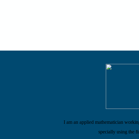
I am an applied mathematician working 
specially using the f